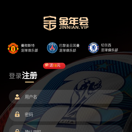
送
18
元
注册
登录